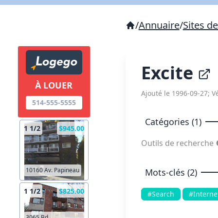
/
Annuaire
/
Sites d
Excite
À LOUER
Ajouté le 1996-09-27; Vé
514-555-5555
Catégories (1)
1 1/2
$945.00
Outils de recherche
10160 Av. Papineau
Mots-clés (2)
1 1/2
$825.00
#Search
#Interne
3065 Bd