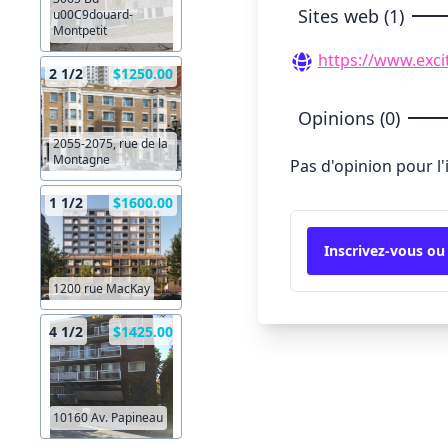
Sites web (1)
u00C9douard-
Montpetit
https://www.exci
2 1/2
$1250.00
Opinions (0)
2055-2075, rue de la
Montagne
Pas d'opinion pour l
1 1/2
$1600.00
Inscrivez-vous ou
1200 rue MacKay
4 1/2
$1425.00
10160 Av. Papineau