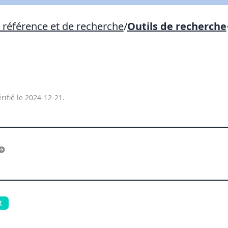
Lien vers inscription (sera inclus dans courriel)
e référence et de recherche
/
Outils de recherche
X Fermer
Envoyez
Copier lien
X Fermer
Envoyez
rifié le 2024-12-21.
t