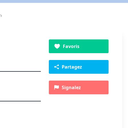
Favoris
Partagez
Signalez