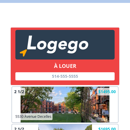
X Fermer
Lien vers inscription (sera inclus dans courriel)
X Fermer
Envoyez
Copier lien
À LOUER
X Fermer
Envoyez
514-555-5555
2 1/2
$1495.00
5530 Avenue Decelles
2 1/2
$1695.00