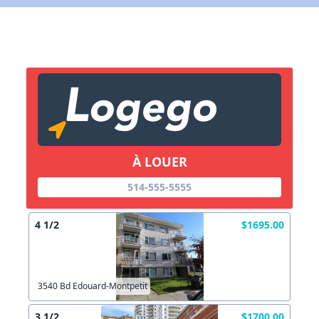
X Fermer
Lien vers inscription (sera inclus dans courriel)
X Fermer
Envoyez
Copier lien
À LOUER
X Fermer
Envoyez
514-555-5555
4 1/2
$1695.00
3540 Bd Edouard-Montpetit
3 1/2
$1700.00