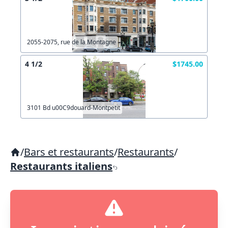
2055-2075, rue de la Montagne
4 1/2
$1745.00
3101 Bd u00C9douard-Montpetit
/
Bars et restaurants
/
Restaurants
/
Restaurants italiens