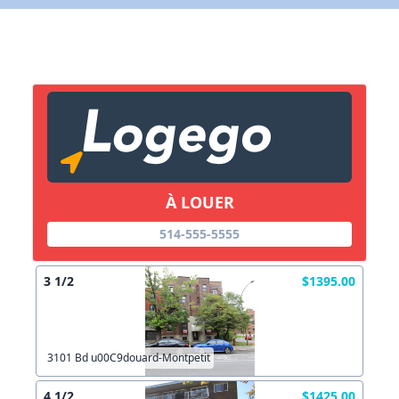
Lien vers inscription (sera inclus dans courriel)
X Fermer
Envoyez
Copier lien
À LOUER
X Fermer
Envoyez
514-555-5555
3 1/2
$1395.00
3101 Bd u00C9douard-Montpetit
4 1/2
$1425.00