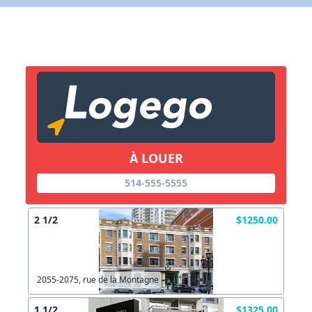
X Fermer
Lien vers inscription (sera inclus dans courriel)
X Fermer
Envoyez
Copier lien
À LOUER
514-555-5555
X Fermer
Envoyez
2 1/2
$1250.00
2055-2075, rue de la Montagne
1 1/2
$1325.00