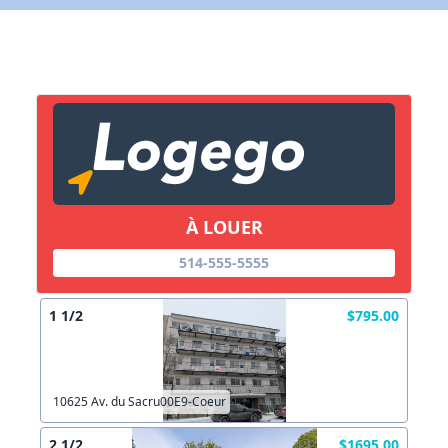
X Fermer
Lien vers inscription (sera inclus dans courriel)
X Fermer
Envoyez
Copier lien
À LOUER
X Fermer
Envoyez
514-555-5555
1 1/2
$795.00
10625 Av. du Sacru00E9-Coeur
2 1/2
$1695.00