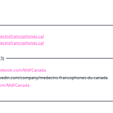
ecinsfrancophones.ca/
ecinsfrancophones.ca/
3)
acebook.com/MdFCanada
nkedin.com/company/medecins-francophones-du-canada
r.com/MdFCanada