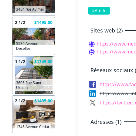
3454 rue Aylmer
#Amlfc
2 1/2
$1495.00
Sites web (2)
https://www.med
5530 Avenue
Decelles
https://www.med
1 1/2
$1345.00
Réseaux sociaux (
3605 Rue Saint-
https://www.f
Urbain
https://www.li
2 1/2
$1495.00
https://twitte
Adresses (1)
1745 Avenue Cedar