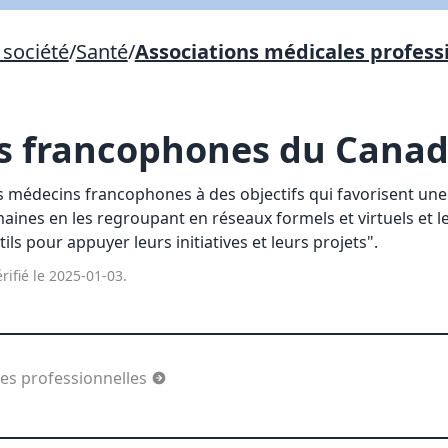
Lien vers inscription (sera inclus dans courriel)
société
/
Santé
/
Associations médicales profess
X Fermer
Envoyez
Copier lien
s francophones du Cana
X Fermer
Envoyez
les médecins francophones à des objectifs qui favorisent un
maines en les regroupant en réseaux formels et virtuels et 
ils pour appuyer leurs initiatives et leurs projets".
rifié le 2025-01-03.
les professionnelles