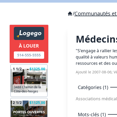
/
Communautés et 
Médecin
À LOUER
"S'engage à rallier 
514-555-5555
qualité à valeurs hu
ressources et des out
1 1/2
$1325.00
Ajouté le 2007-08-06; Vé
Catégories (1)
3488 Chemin de la
Côte-des-Neiges
Associations médica
2 1/2
$1125.00
Mots-clés (1)