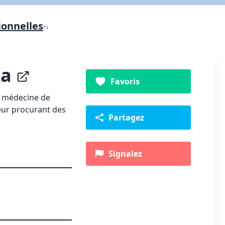
ionnelles
da
Favoris
e médecine de
leur procurant des
Partagez
Signalez