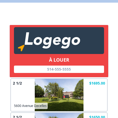
X Fermer
Lien vers inscription (sera inclus dans courriel)
X Fermer
Envoyez
Copier lien
À LOUER
X Fermer
Envoyez
514-555-5555
2 1/2
$1695.00
5600 Avenue Decelles
2 1/2
$1650.00