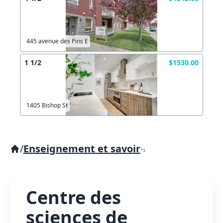
445 avenue des Pins E
1 1/2
$1530.00
1405 Bishop St
/
Enseignement et savoir
Centre des
sciences de