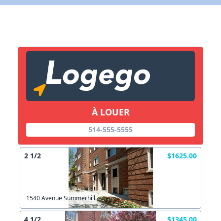
X Fermer
Lien vers inscription (sera inclus dans courriel)
X Fermer
Envoyez
Copier lien
À LOUER
514-555-5555
X Fermer
Envoyez
2 1/2
$1625.00
1540 Avenue Summerhill
4 1/2
$1345.00