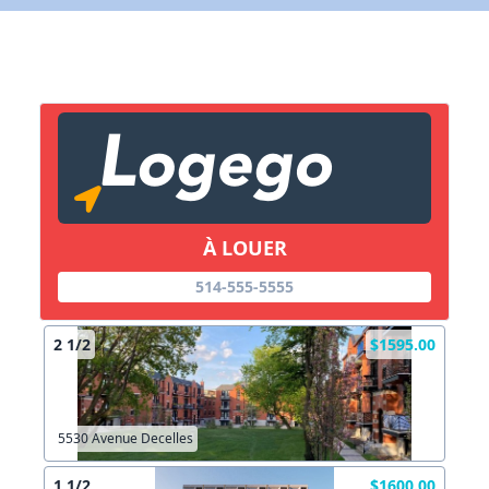
X Fermer
Lien vers inscription (sera inclus dans courriel)
X Fermer
Envoyez
Copier lien
À LOUER
514-555-5555
X Fermer
Envoyez
2 1/2
$1595.00
5530 Avenue Decelles
1 1/2
$1600.00