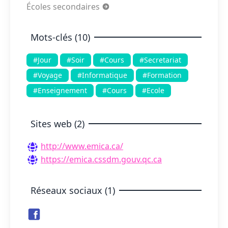
Écoles secondaires
Mots-clés (10)
#Jour
#Soir
#Cours
#Secretariat
#Voyage
#Informatique
#Formation
#Enseignement
#Cours
#Ecole
Sites web (2)
http://www.emica.ca/
https://emica.cssdm.gouv.qc.ca
Réseaux sociaux (1)