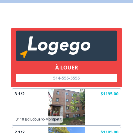
X Fermer
Lien vers inscription (sera inclus dans courriel)
X Fermer
Envoyez
Copier lien
À LOUER
X Fermer
Envoyez
514-555-5555
3 1/2
$1195.00
3110 Bd Edouard-Montpetit
2 1/2
$1195.00