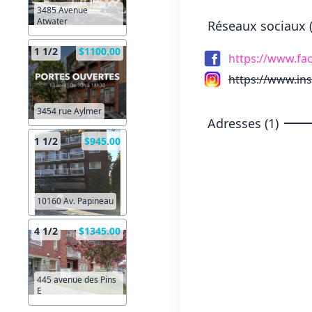
3485 Avenue
Atwater
Réseaux sociaux (
1 1/2
$1100.00
https://www.fa
https://www.in
3454 rue Aylmer
Adresses (1)
1 1/2
$945.00
10160 Av. Papineau
4 1/2
$1345.00
445 avenue des Pins
E