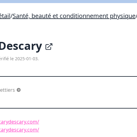
Lien vers inscription (sera inclus dans courriel)
tail
/
Santé, beauté et conditionnement physique
X Fermer
Envoyez
Copier lien
 Descary
X Fermer
Envoyez
rifié le 2025-01-03.
ettiers
carydescary.com/
carydescary.com/