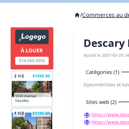
/
Commerces au dé
Descary
À LOUER
Ajouté le 2007-05-29; Vé
514-555-5555
Catégories (1)
2 1/2
$1595.00
Optométristes et lun
5530 Avenue
Decelles
Sites web (2)
1 1/2
$1195.00
https://www.des
https://www.des