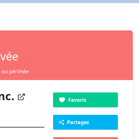
ivée
e ou périmée
nc.
Favoris
Partagez