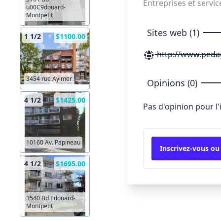
Entreprises et servic
u00C9douard-
Montpetit
Sites web (1)
1 1/2
$1100.00
http://www.peda
3454 rue Aylmer
Opinions (0)
4 1/2
$1425.00
Pas d'opinion pour l
10160 Av. Papineau
Inscrivez-vous ou
4 1/2
$1695.00
3540 Bd Edouard-
Montpetit