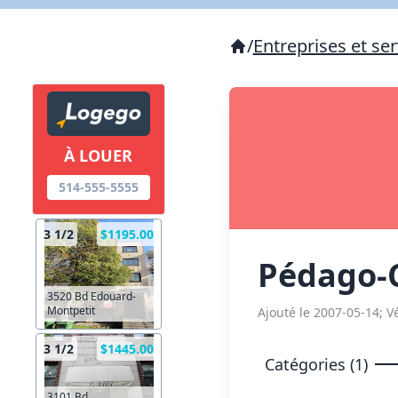
/
Entreprises et ser
À LOUER
514-555-5555
3 1/2
$1195.00
Pédago-C
3520 Bd Edouard-
Montpetit
Ajouté le 2007-05-14; Vé
3 1/2
$1445.00
Catégories (1)
3101 Bd