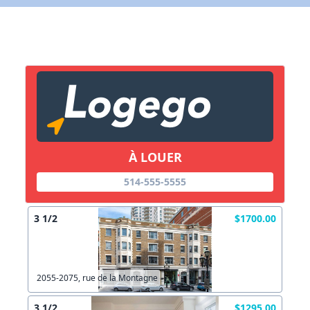
Lien vers inscription (sera inclus dans courriel)
X Fermer
Envoyez
Copier lien
À LOUER
X Fermer
Envoyez
514-555-5555
3 1/2
$1700.00
2055-2075, rue de la Montagne
3 1/2
$1295.00