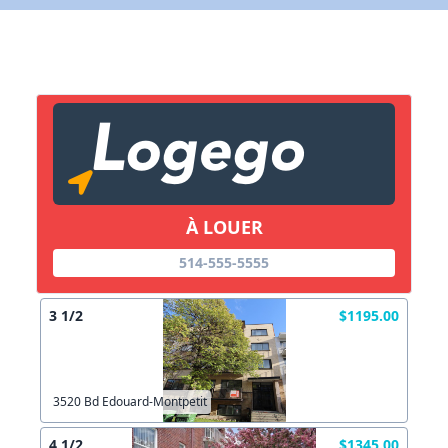
X Fermer
Lien vers inscription (sera inclus dans courriel)
X Fermer
Envoyez
Copier lien
À LOUER
X Fermer
Envoyez
514-555-5555
3 1/2
$1195.00
3520 Bd Edouard-Montpetit
4 1/2
$1345.00