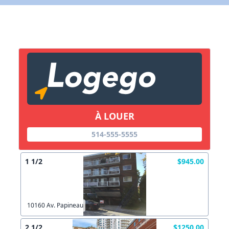
X Fermer
Lien vers inscription (sera inclus dans courriel)
X Fermer
Envoyez
Copier lien
À LOUER
514-555-5555
X Fermer
Envoyez
1 1/2
$945.00
10160 Av. Papineau
2 1/2
$1250.00