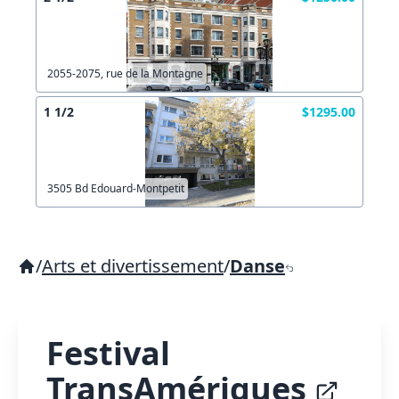
2055-2075, rue de la Montagne
1 1/2
$1295.00
3505 Bd Edouard-Montpetit
/
Arts et divertissement
/
Danse
Festival
TransAmériques