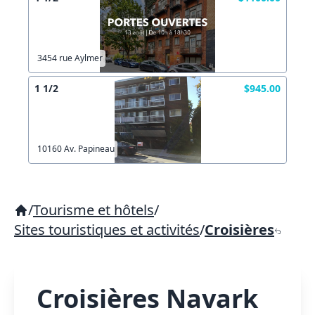
3454 rue Aylmer
1 1/2
$945.00
10160 Av. Papineau
/
Tourisme et hôtels
/
Sites touristiques et activités
/
Croisières
Croisières Navark