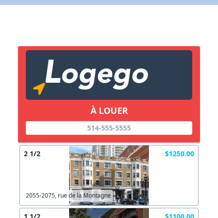
X Fermer
Lien vers inscription (sera inclus dans courriel)
X Fermer
Envoyez
Copier lien
À LOUER
X Fermer
Envoyez
514-555-5555
2 1/2
$1250.00
2055-2075, rue de la Montagne
1 1/2
$1100.00