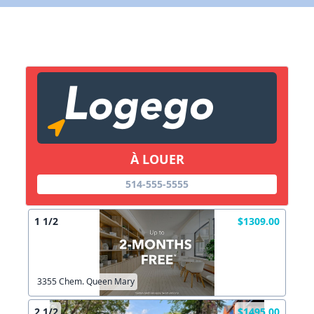
X Fermer
Lien vers inscription (sera inclus dans courriel)
X Fermer
Envoyez
Copier lien
À LOUER
514-555-5555
X Fermer
Envoyez
1 1/2
$1309.00
3355 Chem. Queen Mary
2 1/2
$1495.00