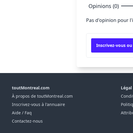
Opinions (0)
Pas d'opinion pour l
Inscrivez-vous ou
toutMontreal.com
Légal
À propos de toutMontreal.com
Condit
Inscrivez-vous à l'annuaire
Politi
Aide / Faq
Attrib
Contactez-nous