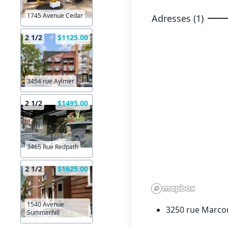
1745 Avenue Cedar
Adresses (1)
2 1/2
$1125.00
3454 rue Aylmer
2 1/2
$1495.00
3465 Rue Redpath
2 1/2
$1625.00
1540 Avenue
3250 rue Marco
Summerhill