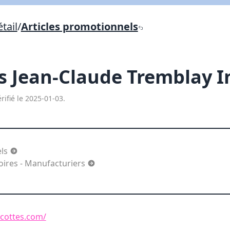
Lien vers inscription (sera inclus dans courriel)
tail
/
Articles promotionnels
X Fermer
Envoyez
Copier lien
s Jean-Claude Tremblay I
X Fermer
Envoyez
rifié le 2025-01-03.
els
oires - Manufacturiers
cottes.com/