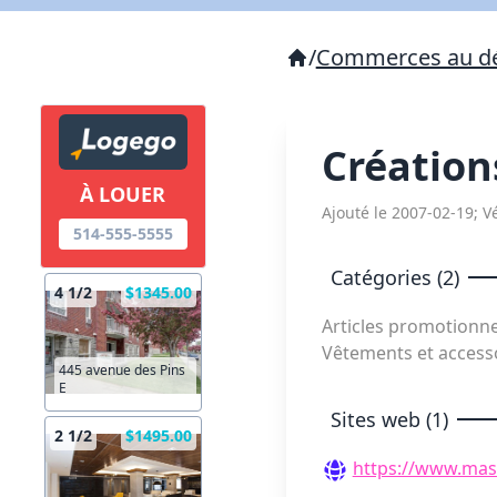
/
Commerces au dé
Création
À LOUER
Ajouté le 2007-02-19; Vé
514-555-5555
Catégories (2)
4 1/2
$1345.00
Articles promotionn
Vêtements et access
445 avenue des Pins
E
Sites web (1)
2 1/2
$1495.00
https://www.mas