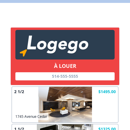
Lien vers inscription (sera inclus dans courriel)
X Fermer
Envoyez
Copier lien
À LOUER
X Fermer
Envoyez
514-555-5555
2 1/2
$1495.00
1745 Avenue Cedar
1 1/2
$1325.00