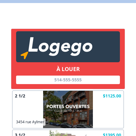
Lien vers inscription (sera inclus dans courriel)
X Fermer
Envoyez
Copier lien
À LOUER
X Fermer
Envoyez
514-555-5555
2 1/2
$1125.00
3454 rue Aylmer
3 1/2
$1395.00