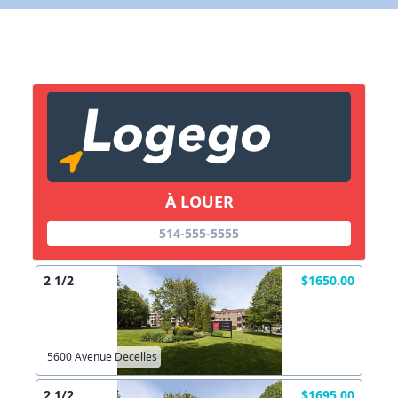
Lien vers inscription (sera inclus dans courriel)
X Fermer
Envoyez
Copier lien
À LOUER
X Fermer
Envoyez
514-555-5555
2 1/2
$1650.00
5600 Avenue Decelles
2 1/2
$1695.00