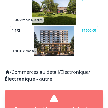
5600 Avenue Decelles
1 1/2
$1600.00
1200 rue MacKay
/
Commerces au détail
/
Électronique
/
Électronique - autre