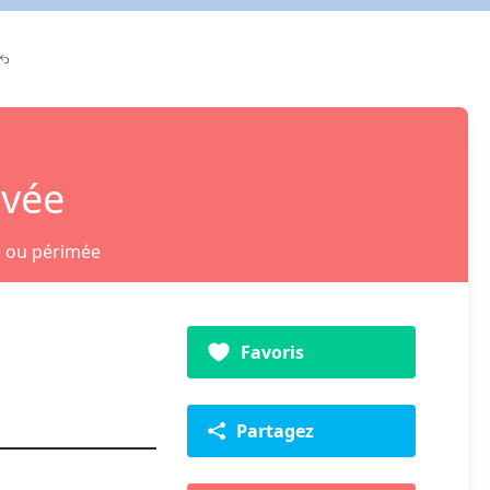
ivée
e ou périmée
Favoris
Partagez