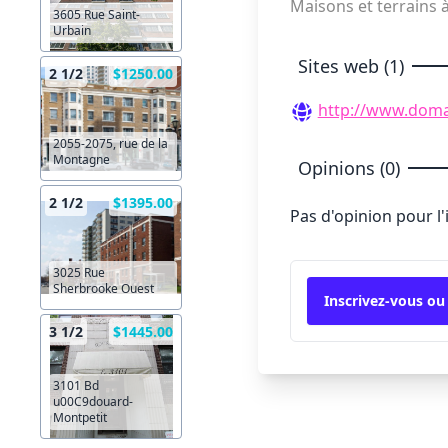
Maisons et terrains 
3605 Rue Saint-
Urbain
Sites web (1)
2 1/2
$1250.00
http://www.doma
2055-2075, rue de la
Montagne
Opinions (0)
2 1/2
$1395.00
Pas d'opinion pour l
3025 Rue
Sherbrooke Ouest
Inscrivez-vous ou
3 1/2
$1445.00
3101 Bd
u00C9douard-
Montpetit