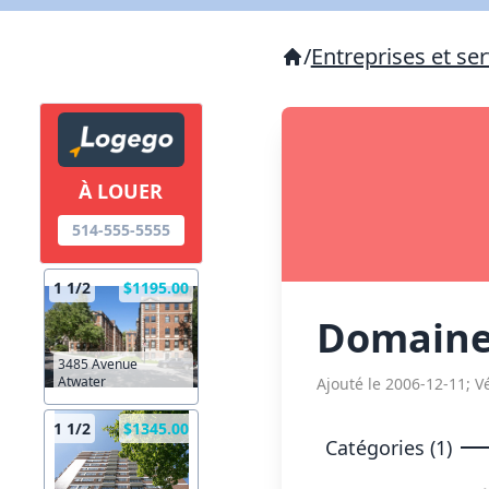
/
Entreprises et ser
À LOUER
514-555-5555
1 1/2
$1195.00
Domaine
3485 Avenue
Atwater
Ajouté le 2006-12-11; Vé
1 1/2
$1345.00
Catégories (1)