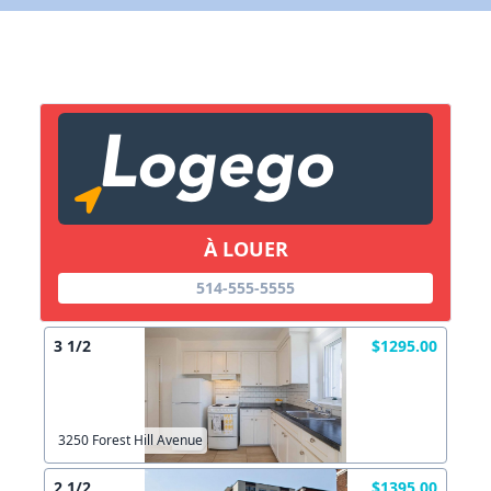
X Fermer
Lien vers inscription (sera inclus dans courriel)
X Fermer
Envoyez
Copier lien
À LOUER
514-555-5555
X Fermer
Envoyez
3 1/2
$1295.00
3250 Forest Hill Avenue
2 1/2
$1395.00