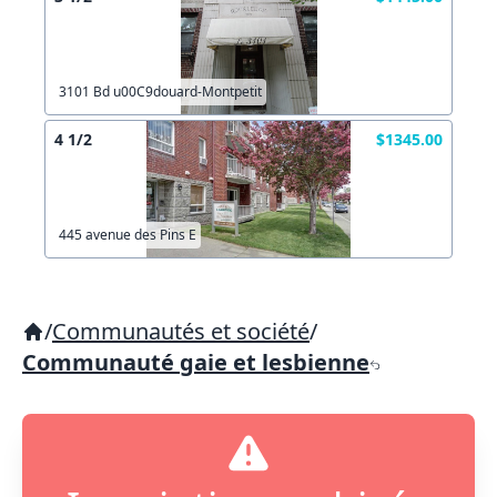
3101 Bd u00C9douard-Montpetit
4 1/2
$1345.00
445 avenue des Pins E
/
Communautés et société
/
Communauté gaie et lesbienne