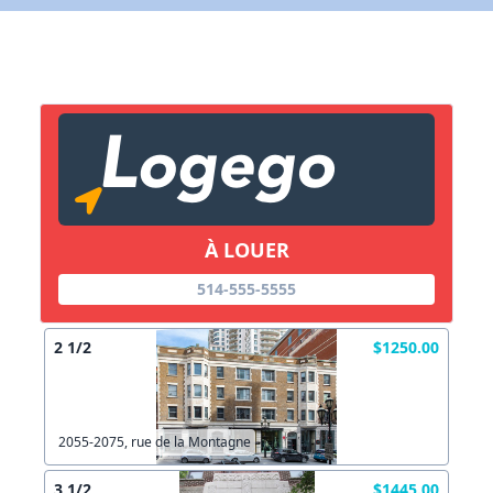
Lien vers inscription (sera inclus dans courriel)
X Fermer
Envoyez
Copier lien
À LOUER
X Fermer
Envoyez
514-555-5555
2 1/2
$1250.00
2055-2075, rue de la Montagne
3 1/2
$1445.00