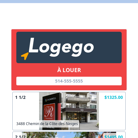
Lien vers inscription (sera inclus dans courriel)
X Fermer
Envoyez
Copier lien
À LOUER
X Fermer
Envoyez
514-555-5555
1 1/2
$1325.00
3488 Chemin de la Côte-des-Neiges
2 1/2
$1495.00