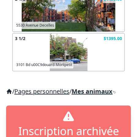
5530 Avenue Decelles
3 1/2
$1395.00
3101 Bd u00C9douard-Montpetit
/
Pages personnelles
/
Mes animaux
Inscription archivée