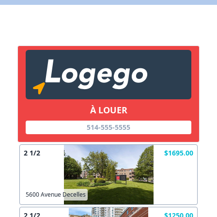
X Fermer
Lien vers inscription (sera inclus dans courriel)
X Fermer
Envoyez
Copier lien
À LOUER
514-555-5555
X Fermer
Envoyez
2 1/2
$1695.00
5600 Avenue Decelles
2 1/2
$1250.00