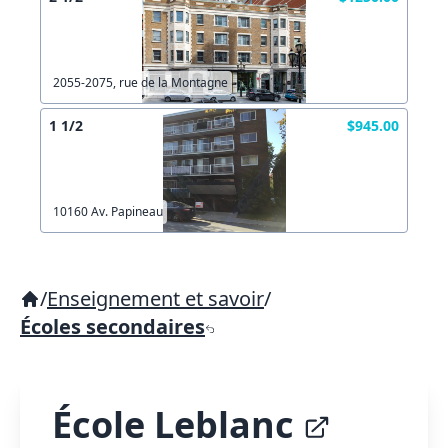
2055-2075, rue de la Montagne
1 1/2
$945.00
10160 Av. Papineau
/
Enseignement et savoir
/
Écoles secondaires
École Leblanc