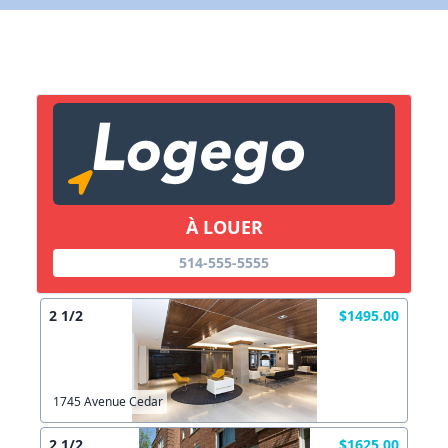
X Fermer
Lien vers inscription (sera inclus dans courriel)
X Fermer
Envoyez
Copier lien
À LOUER
514-555-5555
X Fermer
Envoyez
2 1/2
$1495.00
1745 Avenue Cedar
2 1/2
$1625.00