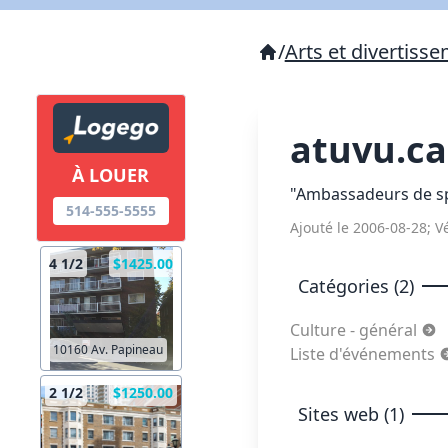
/
Arts et divertiss
atuvu.c
À LOUER
"Ambassadeurs de sp
514-555-5555
Ajouté le 2006-08-28; Vé
4 1/2
$1425.00
Catégories (2)
Culture - général
10160 Av. Papineau
Liste d'événements
2 1/2
$1250.00
Sites web (1)