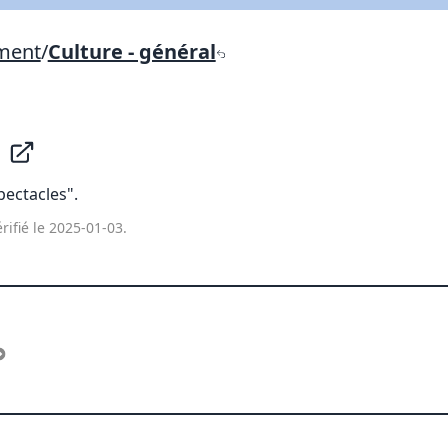
Lien vers inscription (sera inclus dans courriel)
ement
/
Culture - général
X Fermer
Envoyez
Copier lien
a
X Fermer
Envoyez
ectacles".
rifié le 2025-01-03.