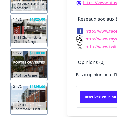
https://www.atuv
2055-2075, rue de la
Montagne
Réseaux sociaux (
1 1/2
$1325.00
http://www.fa
3488 Chemin de la
http://www.my
Côte-des-Neiges
http://www.twit
1 1/2
$1100.00
Opinions (0)
Pas d'opinion pour l
3454 rue Aylmer
2 1/2
$1395.00
Inscrivez-vous ou
3025 Rue
Sherbrooke Ouest