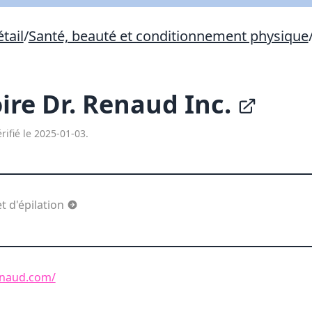
Lien vers inscription (sera inclus dans courriel)
tail
/
Santé, beauté et conditionnement physique
X Fermer
Envoyez
Copier lien
ire Dr. Renaud Inc.
X Fermer
Envoyez
rifié le 2025-01-03.
t d'épilation
enaud.com/