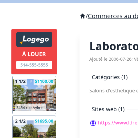
/
Commerces au dé
Laborato
À LOUER
Ajouté le 2006-07-26; Vé
514-555-5555
Catégories (1)
1 1/2
$1100.00
Salons d'esthétique e
3454 rue Aylmer
Sites web (1)
2 1/2
$1695.00
https://www.ldr