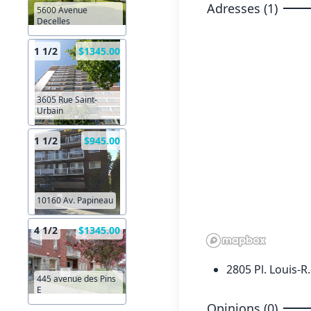
Adresses (1)
5600 Avenue
Decelles
1 1/2
$1345.00
3605 Rue Saint-
Urbain
1 1/2
$945.00
10160 Av. Papineau
4 1/2
$1345.00
2805 Pl. Louis-
445 avenue des Pins
E
Opinions (0)