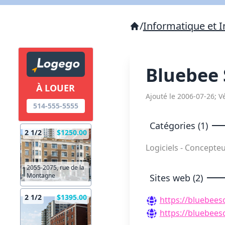
/
Informatique et I
Bluebee
À LOUER
Ajouté le 2006-07-26; Vé
514-555-5555
Catégories (1)
2 1/2
$1250.00
Logiciels - Concepte
2055-2075, rue de la
Montagne
Sites web (2)
2 1/2
$1395.00
https://bluebees
https://bluebees