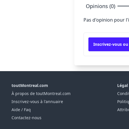
Opinions (0)
Pas d'opinion pour l
Inscrivez-vous ou
toutMontreal.com
Légal
À propos de toutMontreal.com
Condit
Inscrivez-vous à l'annuaire
Politi
Aide / Faq
Attrib
Contactez-nous