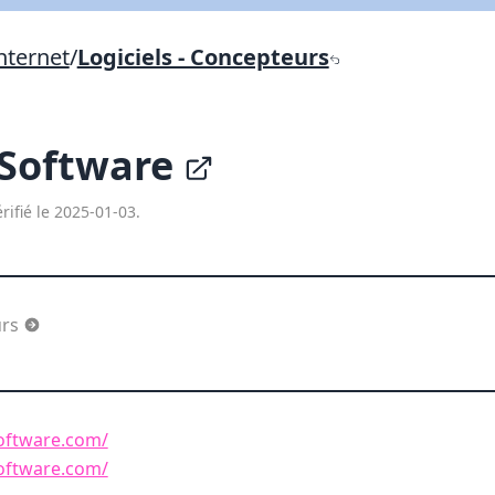
Lien vers inscription (sera inclus dans courriel)
nternet
/
Logiciels - Concepteurs
X Fermer
Envoyez
Copier lien
 Software
X Fermer
Envoyez
rifié le 2025-01-03.
urs
oftware.com/
oftware.com/