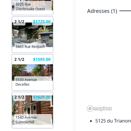
3025 Rue
Sherbrooke Ouest
Adresses (1)
2 1/2
$1725.00
3465 Rue Redpath
2 1/2
$1595.00
5530 Avenue
Decelles
2 1/2
$1625.00
1540 Avenue
5125 du Triano
Summerhill