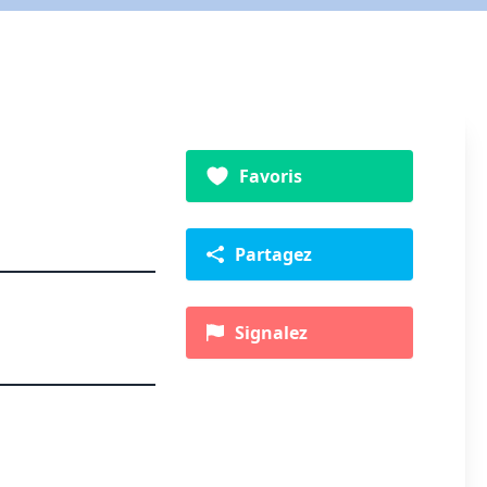
Favoris
Partagez
Signalez