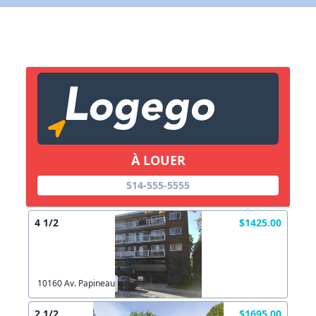
X Fermer
Lien vers inscription (sera inclus dans courriel)
X Fermer
Envoyez
Copier lien
À LOUER
X Fermer
Envoyez
514-555-5555
4 1/2
$1425.00
10160 Av. Papineau
2 1/2
$1695.00