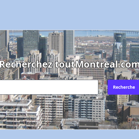
"Les Logiciels Informat Inc."
"Les Logiciels Informat Inc."
"Les Logiciels Informat Inc."
Veuillez vous connecter ou créer un compte pour
Pourquoi?
Envoyez l'inscription à quel courriel?
ajouter à vos favoris.
N'existe plus
Recherchez toutMontreal.co
Redirige vers un autre site
Votre courriel?
Les informations ne sont plus à jour
Connectez-vous
X Fermer
Autre
Recherche
Créer un compte
Commentaires:
Commentaires:
X Fermer