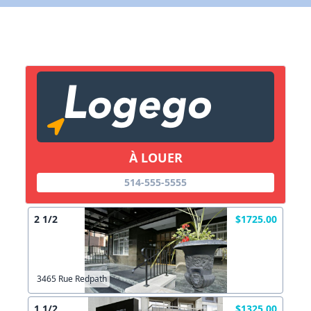
X Fermer
Lien vers inscription (sera inclus dans courriel)
X Fermer
Envoyez
Copier lien
À LOUER
514-555-5555
X Fermer
Envoyez
2 1/2
$1725.00
3465 Rue Redpath
1 1/2
$1325.00