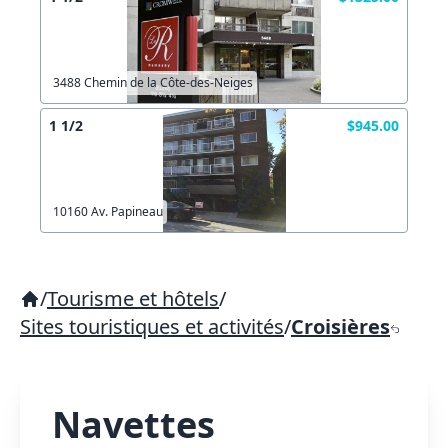
3488 Chemin de la Côte-des-Neiges
1 1/2
$945.00
10160 Av. Papineau
/
Tourisme et hôtels
/
Sites touristiques et activités
/
Croisières
Navettes