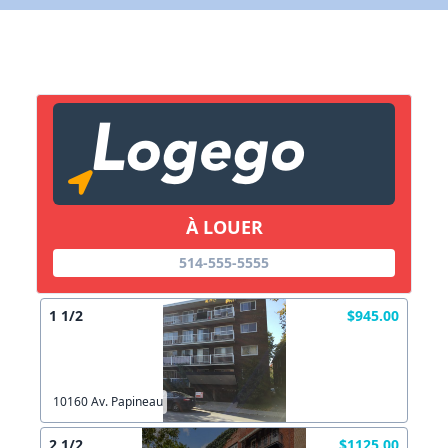
X Fermer
Lien vers inscription (sera inclus dans courriel)
X Fermer
Envoyez
Copier lien
À LOUER
X Fermer
Envoyez
514-555-5555
1 1/2
$945.00
10160 Av. Papineau
2 1/2
$1125.00