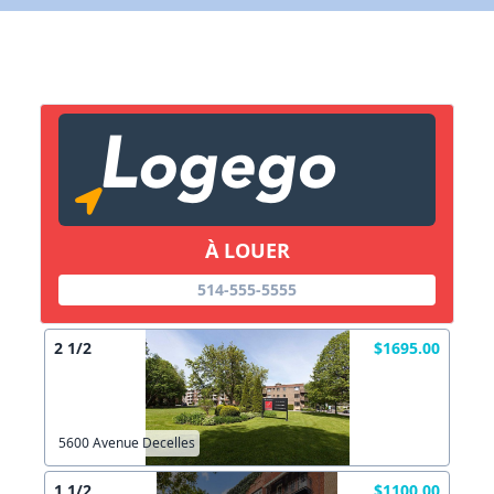
X Fermer
Lien vers inscription (sera inclus dans courriel)
X Fermer
Envoyez
Copier lien
À LOUER
X Fermer
Envoyez
514-555-5555
2 1/2
$1695.00
5600 Avenue Decelles
1 1/2
$1100.00