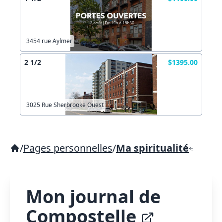
3454 rue Aylmer
2 1/2
$1395.00
3025 Rue Sherbrooke Ouest
/
Pages personnelles
/
Ma spiritualité
Mon journal de
Compostelle