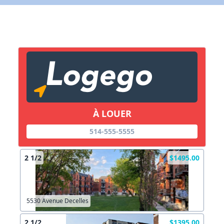
X Fermer
Lien vers inscription (sera inclus dans courriel)
X Fermer
Envoyez
Copier lien
À LOUER
514-555-5555
X Fermer
Envoyez
2 1/2
$1495.00
5530 Avenue Decelles
2 1/2
$1395.00