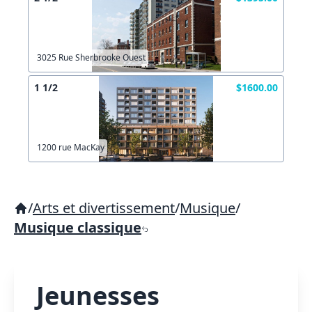
3025 Rue Sherbrooke Ouest
1 1/2
$1600.00
1200 rue MacKay
/
Arts et divertissement
/
Musique
/
Musique classique
Jeunesses