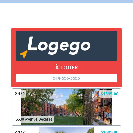
Lien vers inscription (sera inclus dans courriel)
X Fermer
Envoyez
Copier lien
À LOUER
X Fermer
Envoyez
514-555-5555
2 1/2
$1595.00
5530 Avenue Decelles
2 1/2
$1695.00