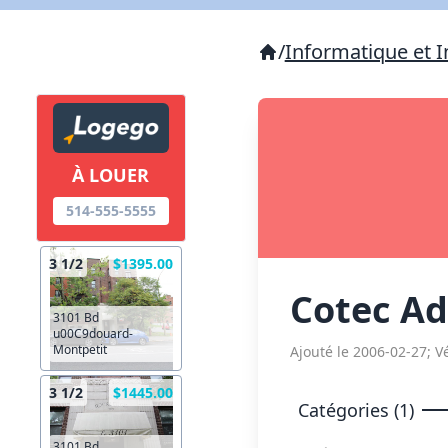
/
Informatique et I
À LOUER
514-555-5555
3 1/2
$1395.00
Cotec Ad
3101 Bd
u00C9douard-
Montpetit
Ajouté le 2006-02-27; Vé
3 1/2
$1445.00
Catégories (1)
3101 Bd