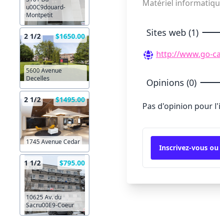
Matériel informatiqu
u00C9douard-
Montpetit
Sites web (1)
2 1/2
$1650.00
http://www.go-c
5600 Avenue
Decelles
Opinions (0)
2 1/2
$1495.00
Pas d'opinion pour l
1745 Avenue Cedar
Inscrivez-vous ou
1 1/2
$795.00
10625 Av. du
Sacru00E9-Coeur