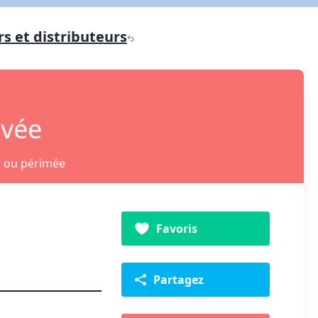
s et distributeurs
ivée
e ou périmée
Favoris
Partagez