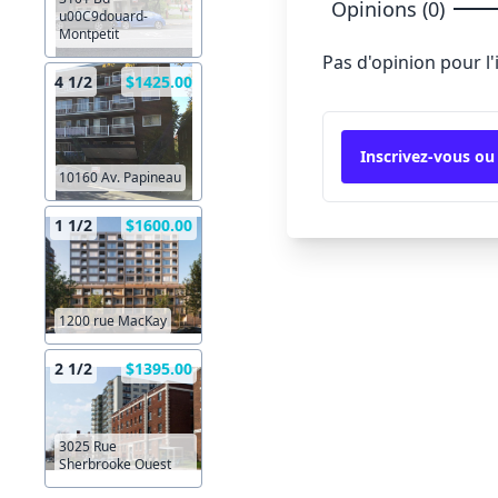
Opinions (0)
u00C9douard-
Montpetit
Pas d'opinion pour l
4 1/2
$1425.00
Inscrivez-vous ou
10160 Av. Papineau
1 1/2
$1600.00
1200 rue MacKay
2 1/2
$1395.00
3025 Rue
Sherbrooke Ouest