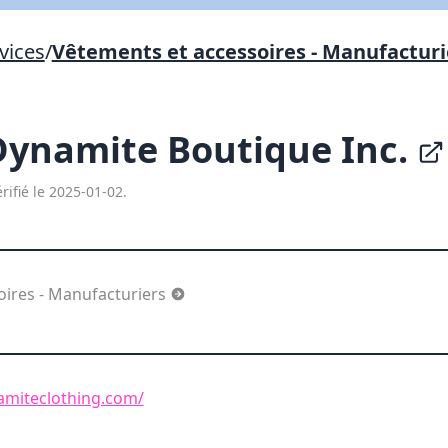
Lien vers inscription (sera inclus dans courriel)
vices
/
Vêtements et accessoires - Manufacturi
X Fermer
Envoyez
Copier lien
Dynamite Boutique Inc.
X Fermer
Envoyez
rifié le 2025-01-02.
oires - Manufacturiers
amiteclothing.com/