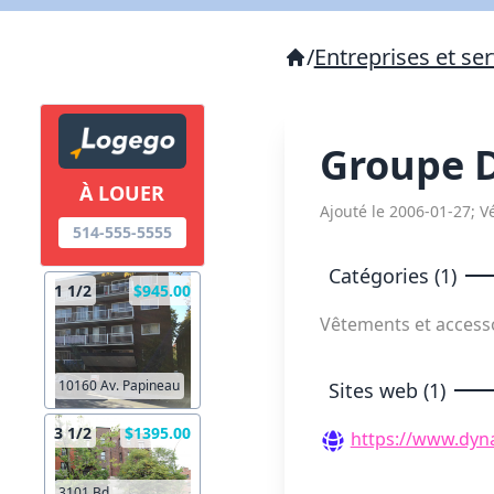
/
Entreprises et ser
Groupe 
À LOUER
Ajouté le 2006-01-27; Vé
514-555-5555
Catégories (1)
1 1/2
$945.00
Vêtements et access
10160 Av. Papineau
Sites web (1)
3 1/2
$1395.00
https://www.dyn
3101 Bd