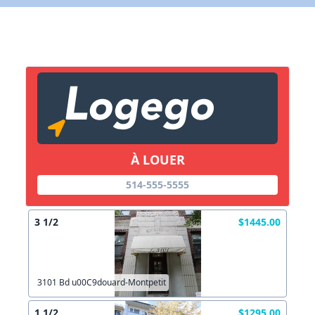
X Fermer
Lien vers inscription (sera inclus dans courriel)
X Fermer
Envoyez
Copier lien
À LOUER
X Fermer
Envoyez
514-555-5555
3 1/2
$1445.00
3101 Bd u00C9douard-Montpetit
1 1/2
$1295.00