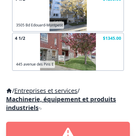
3505 Bd Edouard-Montpetit
4 1/2
$1345.00
445 avenue des Pins E
/
Entreprises et services
/
Machinerie, équipement et produits
industriels