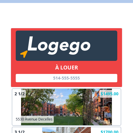
Lien vers inscription (sera inclus dans courriel)
X Fermer
Envoyez
Copier lien
À LOUER
X Fermer
Envoyez
514-555-5555
2 1/2
$1495.00
5530 Avenue Decelles
3 1/2
$1700.00