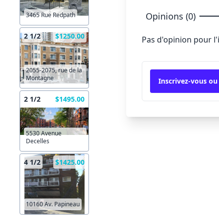
Opinions (0)
3465 Rue Redpath
2 1/2
$1250.00
Pas d'opinion pour l
2055-2075, rue de la
Montagne
Inscrivez-vous ou
2 1/2
$1495.00
5530 Avenue
Decelles
4 1/2
$1425.00
10160 Av. Papineau