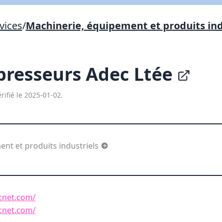
Lien vers inscription (sera inclus dans courriel)
vices
/
Machinerie, équipement et produits ind
X Fermer
Envoyez
Copier lien
presseurs Adec Ltée
X Fermer
Envoyez
rifié le 2025-01-02.
nt et produits industriels
cnet.com/
cnet.com/