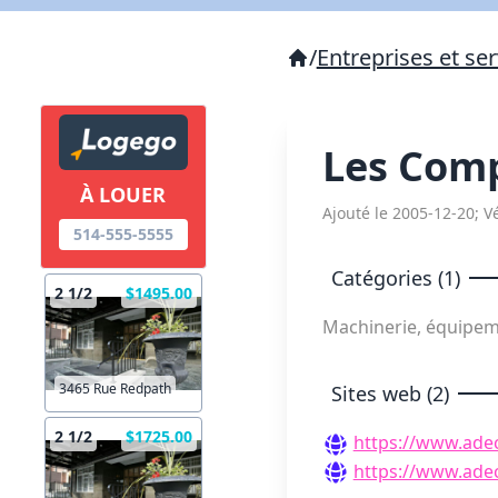
/
Entreprises et ser
Les Com
À LOUER
Ajouté le 2005-12-20; Vé
514-555-5555
Catégories (1)
2 1/2
$1495.00
Machinerie, équipeme
3465 Rue Redpath
Sites web (2)
2 1/2
$1725.00
https://www.ade
https://www.ade