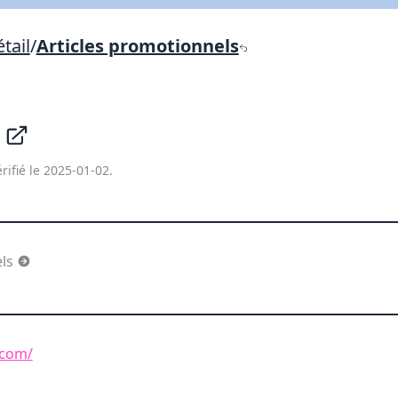
Lien vers inscription (sera inclus dans courriel)
tail
/
Articles promotionnels
X Fermer
Envoyez
Copier lien
.
X Fermer
Envoyez
rifié le 2025-01-02.
els
.com/