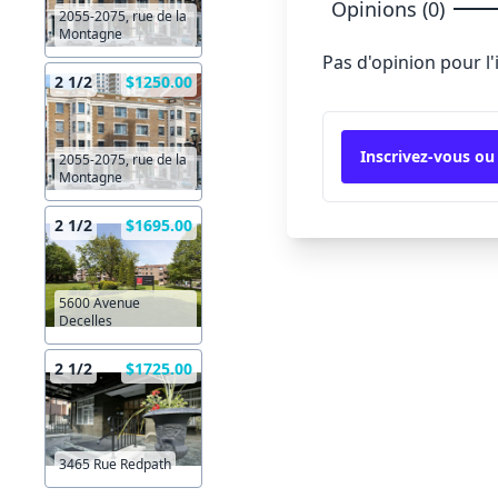
Opinions (0)
2055-2075, rue de la
Montagne
Pas d'opinion pour l
2 1/2
$1250.00
Inscrivez-vous ou
2055-2075, rue de la
Montagne
2 1/2
$1695.00
5600 Avenue
Decelles
2 1/2
$1725.00
3465 Rue Redpath