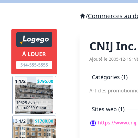
/
Commerces au dé
CNIJ Inc
À LOUER
Ajouté le 2005-12-19; Vé
514-555-5555
Catégories (1)
1 1/2
$795.00
Articles promotionn
10625 Av. du
Sacru00E9-Coeur
Sites web (1)
3 1/2
$1700.00
https://www.cnij