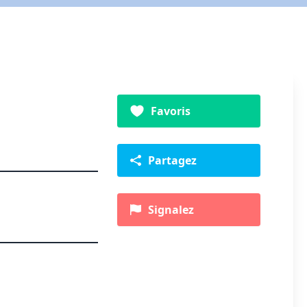
Favoris
Partagez
Signalez