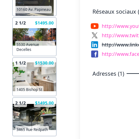
10160 Av. Papineau
Réseaux sociaux (
2 1/2
$1495.00
http://www.you
http://www.twit
http://www.lin
5530 Avenue
Decelles
http://www.fac
1 1/2
$1530.00
Adresses (1)
1405 Bishop St
2 1/2
$1495.00
3465 Rue Redpath