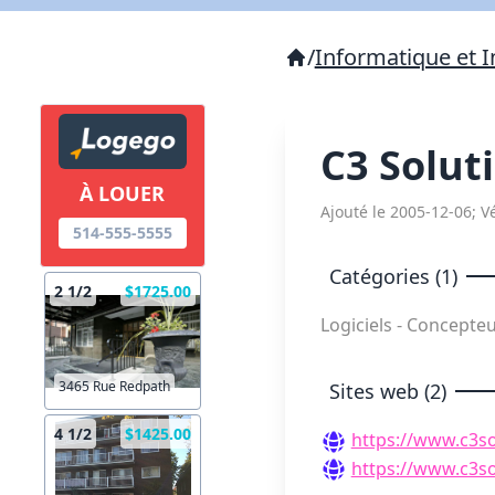
/
Informatique et I
C3 Solut
À LOUER
Ajouté le 2005-12-06; Vé
514-555-5555
Catégories (1)
2 1/2
$1725.00
Logiciels - Concepte
3465 Rue Redpath
Sites web (2)
4 1/2
$1425.00
https://www.c3so
https://www.c3so