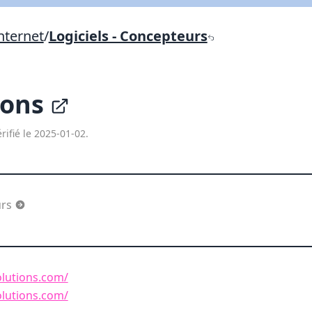
Lien vers inscription (sera inclus dans courriel)
nternet
/
Logiciels - Concepteurs
X Fermer
Envoyez
Copier lien
ions
X Fermer
Envoyez
rifié le 2025-01-02.
urs
lutions.com/
lutions.com/