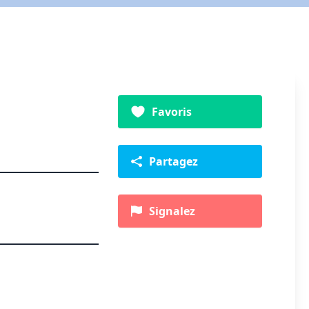
Favoris
Partagez
Signalez