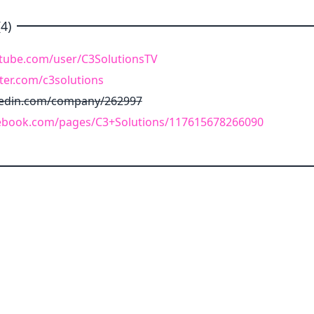
4)
tube.com/user/C3SolutionsTV
ter.com/c3solutions
kedin.com/company/262997
ebook.com/pages/C3+Solutions/117615678266090