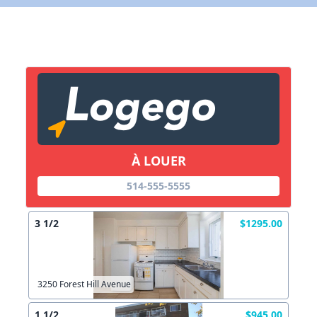
X Fermer
Lien vers inscription (sera inclus dans courriel)
X Fermer
Envoyez
Copier lien
À LOUER
514-555-5555
X Fermer
Envoyez
3 1/2
$1295.00
3250 Forest Hill Avenue
1 1/2
$945.00