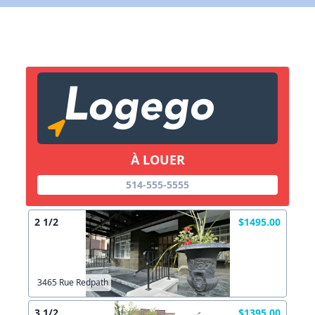
X Fermer
Lien vers inscription (sera inclus dans courriel)
X Fermer
Envoyez
Copier lien
À LOUER
514-555-5555
X Fermer
Envoyez
2 1/2
$1495.00
3465 Rue Redpath
3 1/2
$1395.00