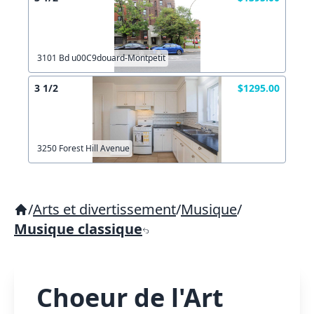
3101 Bd u00C9douard-Montpetit
3 1/2
$1295.00
3250 Forest Hill Avenue
/
Arts et divertissement
/
Musique
/
Musique classique
Choeur de l'Art