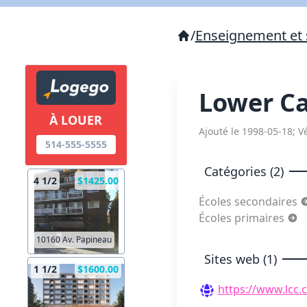
/
Enseignement et 
Lower C
À LOUER
Ajouté le 1998-05-18; Vé
514-555-5555
Catégories (2)
4 1/2
$1425.00
Écoles secondaires
Écoles primaires
10160 Av. Papineau
Sites web (1)
1 1/2
$1600.00
https://www.lcc.c