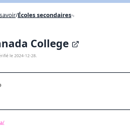
Lien vers inscription (sera inclus dans courriel)
savoir
/
Écoles secondaires
X Fermer
Envoyez
Copier lien
anada College
X Fermer
Envoyez
rifié le 2024-12-28.
a/