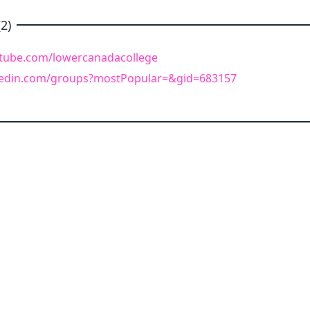
2)
tube.com/lowercanadacollege
kedin.com/groups?mostPopular=&gid=683157