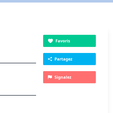
Favoris
Partagez
Signalez