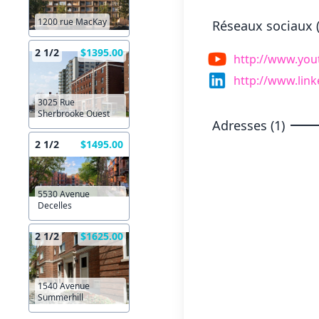
1200 rue MacKay
Réseaux sociaux (
2 1/2
$1395.00
http://www.you
http://www.lin
3025 Rue
Sherbrooke Ouest
Adresses (1)
2 1/2
$1495.00
5530 Avenue
Decelles
2 1/2
$1625.00
1540 Avenue
Summerhill