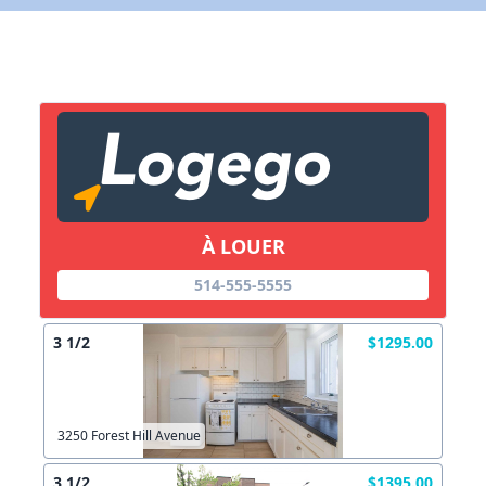
X Fermer
Lien vers inscription (sera inclus dans courriel)
X Fermer
Envoyez
Copier lien
À LOUER
X Fermer
Envoyez
514-555-5555
3 1/2
$1295.00
3250 Forest Hill Avenue
3 1/2
$1395.00