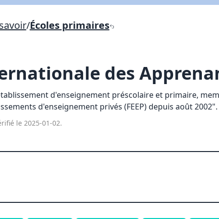
Lien vers inscription (sera inclus dans courriel)
savoir
/
Écoles primaires
X Fermer
Envoyez
Copier lien
ternationale des Apprena
X Fermer
Envoyez
établissement d'enseignement préscolaire et primaire, mem
issements d'enseignement privés (FEEP) depuis août 2002".
rifié le 2025-01-02.