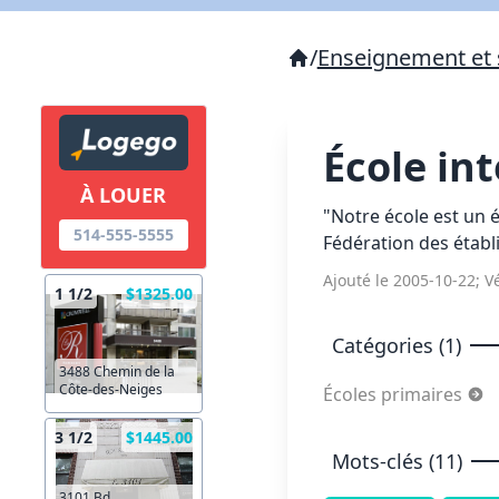
/
Enseignement et 
École in
À LOUER
"Notre école est un 
514-555-5555
Fédération des établ
Ajouté le 2005-10-22; Vé
1 1/2
$1325.00
Catégories (1)
3488 Chemin de la
Côte-des-Neiges
Écoles primaires
3 1/2
$1445.00
Mots-clés (11)
3101 Bd