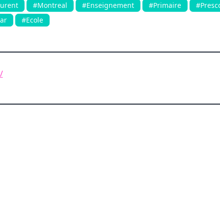
aurent
#Montreal
#Enseignement
#Primaire
#Presco
ar
#Ecole
/