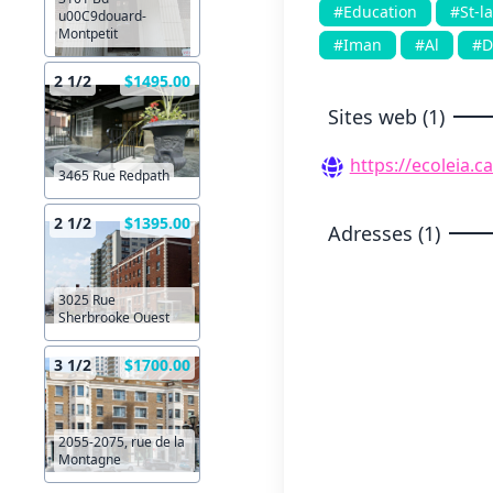
#Education
#St-l
u00C9douard-
Montpetit
#Iman
#Al
#D
2 1/2
$1495.00
Sites web (1)
https://ecoleia.ca
3465 Rue Redpath
2 1/2
$1395.00
Adresses (1)
3025 Rue
Sherbrooke Ouest
3 1/2
$1700.00
2055-2075, rue de la
Montagne