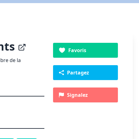
nts
Favoris
bre de la
Partagez
Signalez